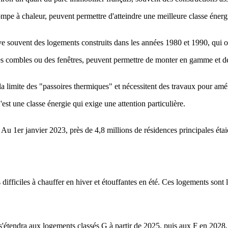
pe à chaleur, peuvent permettre d'atteindre une meilleure classe énerg
ve souvent des logements construits dans les années 1980 et 1990, qui ont
s combles ou des fenêtres, peuvent permettre de monter en gamme et de ré
la limite des "passoires thermiques" et nécessitent des travaux pour améli
'est une classe énergie qui exige une attention particulière.
Au 1er janvier 2023, près de 4,8 millions de résidences principales étai
fficiles à chauffer en hiver et étouffantes en été. Ces logements sont l
endra aux logements classés G à partir de 2025, puis aux F en 2028, et en