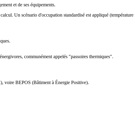
gement et de ses équipements.
és au calcul. Un scénario d'occupation standardisé est appliqué (tempér
iques.
lus énergivores, communément appelés "passoires thermiques".
C), voire BEPOS (Bâtiment à Énergie Positive).