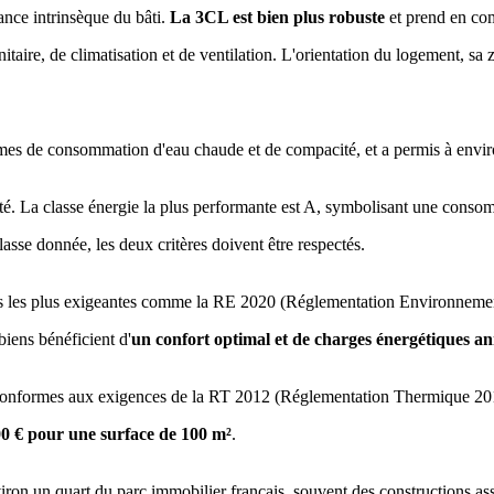
nce intrinsèque du bâti.
La 3CL est bien plus robuste
et prend en com
 sanitaire, de climatisation et de ventilation. L'orientation du logemen
rmes de consommation d'eau chaude et de compacité, et a permis à enviro
cité. La classe énergie la plus performante est A, symbolisant une con
sse donnée, les deux critères doivent être respectés.
normes les plus exigeantes comme la RE 2020 (Réglementation Environne
biens bénéficient d'
un confort optimal et de charges énergétiques ann
s, conformes aux exigences de la RT 2012 (Réglementation Thermique 20
00 € pour une surface de 100 m²
.
viron un quart du parc immobilier français, souvent des constructions a