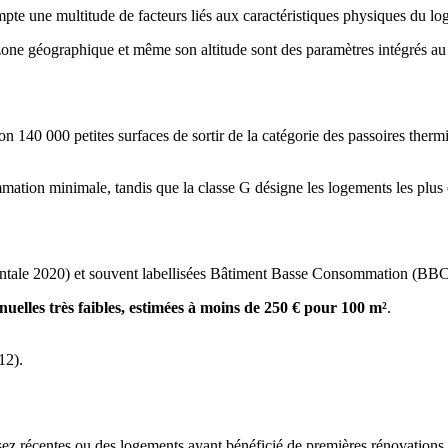
pte une multitude de facteurs liés aux caractéristiques physiques du lo
t, sa zone géographique et même son altitude sont des paramètres intégr
n 140 000 petites surfaces de sortir de la catégorie des passoires therm
sommation minimale, tandis que la classe G désigne les logements les p
mentale 2020) et souvent labellisées Bâtiment Basse Consommation (BB
uelles très faibles, estimées à moins de 250 € pour 100 m²
.
12).
ssez récentes ou des logements ayant bénéficié de premières rénovations.